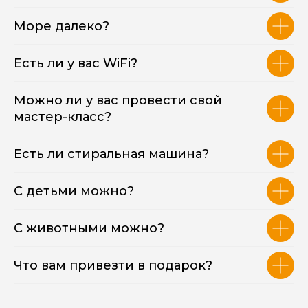
ВОПРОСЫ?
Море далеко?
Нажимайте по кнопке ниже,
оставьте свой контакт, наш
Есть ли у вас WiFi?
специалист свяжется с вами и
проконсультирует вас
Можно ли у вас провести свой
мастер-класс?
Получить консультацию
Есть ли стиральная машина?
С детьми можно?
С животными можно?
yogacmexa
Карта сайта
Что вам привезти в подарок?
Тарифы