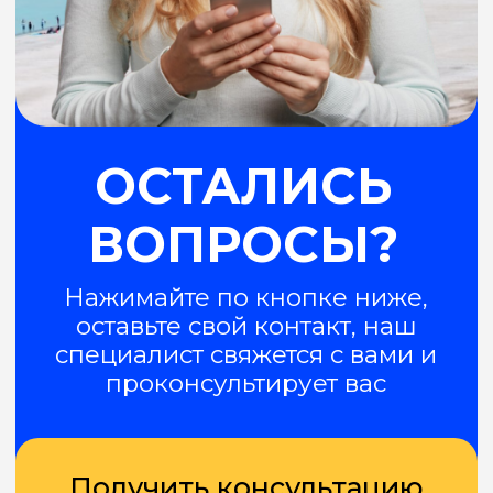
ИНН 143519533100
ОГРНИП 304143518300246