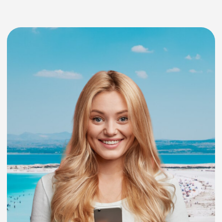
Ответы на вопросы
Наши
Ежедневно с 8:00 до 20:00
соц.сети
+7 992 030 56 08
Забронировать
Индивидуальный
предприниматель Ефимов
Дмитрий Александрович
678890, Республика Саха
(Якутия), пос. Белая гора, ул. 30
лет Победы, д. 17, корп. 3.